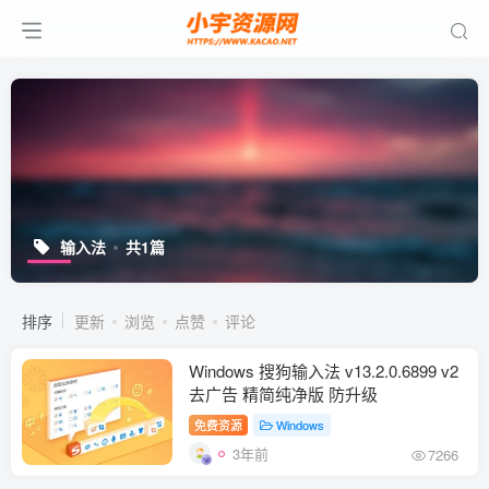
输入法
共1篇
排序
更新
浏览
点赞
评论
Windows 搜狗输入法 v13.2.0.6899 v2
去广告 精简纯净版 防升级
免费资源
Windows
3年前
7266