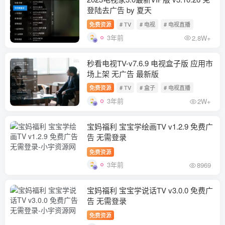
登陆去广告 by 夏天
免费资源
# TV
# 电视
# 电视直播
3年前
2.8W+
秒看电视TV-v7.6.9 电视盒子版 应用市
场上架 无广告 最新版
免费资源
# TV
# 盒子
# 电视直播
3年前
2W+
宝妈福利 宝宝学绘画TV v1.2.9 免费广
告 无需登录
免费资源
3年前
8969
宝妈福利 宝宝学说话TV v3.0.0 免费广
告 无需登录
免费资源