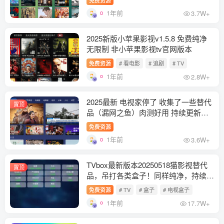
1年前
3.7W+
2025新版小苹果影视v1.5.8 免费纯净
无限制 非小苹果影视tv官网版本
免费资源
# 看电影
# 追剧
# TV
1年前
2.8W+
2025最新 电视家停了 收集了一些替代
置顶
品（漏网之鱼）肉测好用 持续更新
202505
免费资源
1年前
3.6W+
TVbox最新版本20250518猫影视替代
置顶
品，吊打各类盒子！同样纯净，持续更
新
免费资源
# TV
# 盒子
# 电视盒子
1年前
17.7W+