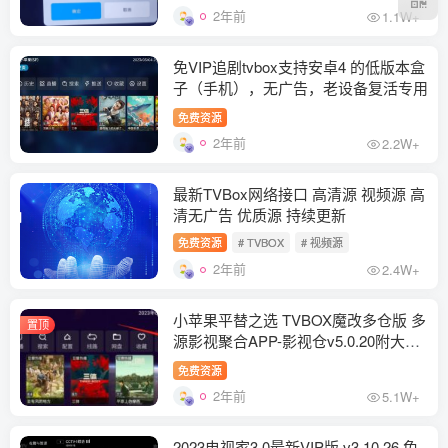
2年前
1.1W+
免VIP追剧tvbox支持安卓4 的低版本盒
子（手机），无广告，老设备复活专用
免费资源
2年前
2.2W+
最新TVBox网络接口 高清源 视频源 高
清无广告 优质源 持续更新
免费资源
# TVBOX
# 视频源
2年前
2.4W+
小苹果平替之选 TVBOX魔改多仓版 多
置顶
源影视聚合APP-影视仓v5.0.20附大量
资源接口
免费资源
2年前
5.1W+
2023电视家3.0最新VIP版 v3.10.26 免