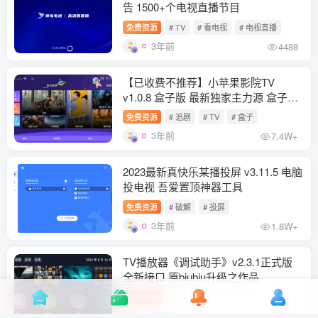
告 1500+个电视直播节目
免费资源
# TV
# 看电视
# 电视直播
3年前
4488
【已收费不推荐】小苹果影院TV
v1.0.8 盒子版 最新独家主力源 盒子点
播软件
免费资源
# 追剧
# TV
# 盒子
3年前
7.4W+
2023最新真快乐某播投屏 v3.11.5 电脑
投电视 吾爱置顶神器工具
免费资源
# 破解
# 投屏
3年前
1.8W+
TV播放器《调试助手》v2.3.1正式版
全新接口 原biubiu升级之作品
免费资源
3年前
2W+