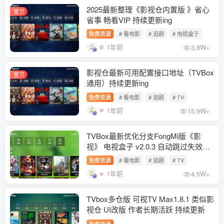
2025最新整理《影视仓内置版 》省心
置顶
省事 畅看VIP 持续更新ing
免费资源
# 看电影
# 追剧
# 电视盒子
1年前
3.8W+
影视仓最新可用配置接口地址（TVBox
置顶
通用）持续更新ing
免费资源
# 看电影
# 追剧
# TV
1年前
15.9W+
TVBox最新优化分支FongMi版《影
视》 电视盒子 v2.0.3 自动跳过失效线
路 持续更新
免费资源
# 看电影
# 追剧
# TV
1年前
4.5W+
TVbox多仓版 可视TV Max1.8.1 类似影
视仓 UI改版 作者长期活跃 持续更新
免费资源