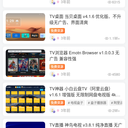
3年前
6315
TV桌面 当贝桌面 v4.1.6 优化版、不升
级无广告、界面清爽
免费资源
3年前
1.1W+
TV浏览器 Emotn Browser v1.0.0.3 无
广告 兼容性强
免费资源
3年前
4580
TV神器 小白云盘TV（阿里云盘）
v1.6.1 增强版 无限制网盘电视版 4k原
画、倍速、字幕、调用第三方播放器等
免费资源
# 电视盒子
# 盒子播放器
# 阿里云盘T
3年前
2W+
TV直播 神鸟电视 v3.8.1 纯净直播 无广