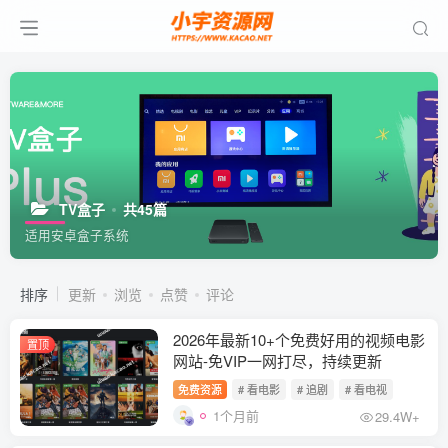
TV盒子
共45篇
适用安卓盒子系统
排序
更新
浏览
点赞
评论
2026年最新10+个免费好用的视频电影
置顶
网站-免VIP一网打尽，持续更新
免费资源
# 看电影
# 追剧
# 看电视
1个月前
29.4W+