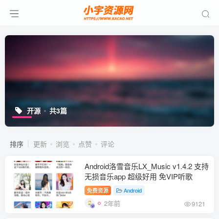
开源
共3篇
排序
更新
浏览
点赞
评论
Android洛雪音乐LX_Music v1.4.2 支持
无损音乐app 超级好用 免VIP听歌
免费资源
Android
2年前
9121