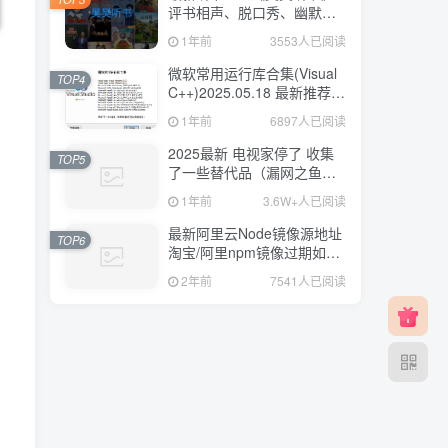
评书相声、脱口秀、幽默笑
话 已解锁会员 去广告版
1年前
3553人已阅读
微软常用运行库合集(Visual
TOP4
C++)2025.05.18 最新推荐版
本
1年前
6897人已阅读
2025最新 电视家停了 收集
TOP5
了一些替代品（漏网之鱼）
肉测好用 持续更新202505
1年前
3.6W+人已阅读
最新阿里云Node镜像源地址
TOP6
淘宝/阿里npm镜像过期如何
替换
2年前
7541人已阅读