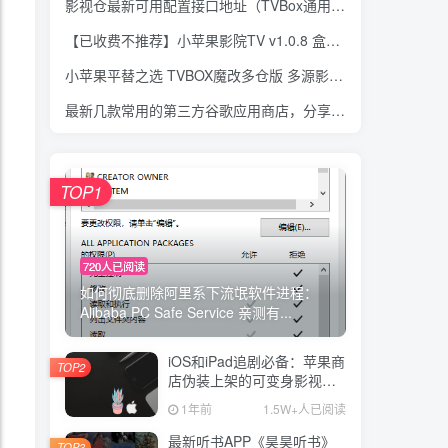
影视仓最新可用配置接口地址（TVBox通用）持续更新ing
【已收费不推荐】小苹果影院TV v1.0.8 盒子版 最新独家主力源 盒子点播软件
小苹果平替之选 TVBOX魔改多仓版 多源影视聚合APP-影视仓v5.0.20附大量资源接口
最新几款常用的第三方谷歌应用商店，分享给大家，再也不需要谷歌商店就可下载谷歌应用了
TOP1
720人已阅读
如何彻底删除阿里系下流氓软件进程：
Alibaba PC Safe Service 亲测有...
iOS和iPad追剧必备：苹果商
TOP2
店伪装上架的可变身影视
APP（持续更新）
1年前
1.5W+人已阅读
最新听书APP《昊昊听书》
TOP3