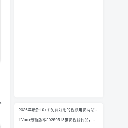
择
2026年最新10+个免费好用的视频电影网站-免VIP一网打尽，持续更新
TVbox最新版本20250518猫影视替代品，吊打各类盒子！同样纯净，持续更新