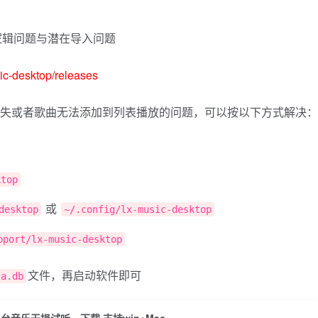
逻辑问题与潜在导入问题
c-desktop/releases
部丢失或者歌曲无法添加到列表播放的问题，可以按以下方式解决：
ktop
或
desktop
~/.config/lx-music-desktop
pport/lx-music-desktop
文件，再启动软件即可
ta.db
平台音乐无损试听、下载 支持win+Mac