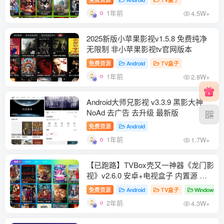
1年前
4.5W+
2025新版小苹果影视v1.5.8 免费纯净
无限制 非小苹果影视tv官网版本
免费资源
Android
TV盒子
1年前
2.8W+
Android大师兄影视 v3.3.9 黑影大神
NoAd 去广告 去升级 最新版
免费资源
Android
1年前
1.7W+
【已跑路】TVBox壳又一神器《龙门影
视》v2.6.0 安卓+电视盒子 内置源 兼
容老旧机型
免费资源
Android
TV盒子
Windows
2年前
4.3W+