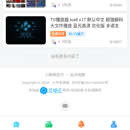
3年前
8344
TV播放器 kodi v17 默认中文 超强解码
大文件播放 蓝光高清 优化版 多语言
免费资源
TV盒子
3年前
9657
没有更多内容了
小胖聊支付
站点地图
Copyright © 2022 ·
小宇资源网
·
京ICP备2021028482号
本站由
提供CDN加速/云存储服务