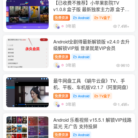
【已收费不推荐】小苹果影院TV
v1.0.8 盒子版 最新独家主力源 盒子点
播软件
免费资源
Android
TV盒子
3年前
7.4W+
Android全剧得最新解锁版 v2.4.0 去升
级解锁VIP版 登录就是VIP会员
免费资源
Android
3年前
9610
最牛网盘工具 《蜗牛云盘》TV、手
机、平板、车机版V2.1.7（阿里网盘）
免费资源
Android
TV盒子
3年前
1.4W+
Android 乐看视频 v15.5.1 解锁VIP线路
蓝光 无广告 支持投屏
免费资源
Android