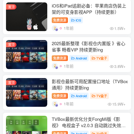
iOS和iPad追剧必备：苹果商店伪装上
置顶
架的可变身影视APP（持续更新）
免费资源
iOS
1年前
1.5W+
2025最新整理《影视仓内置版 》省心
置顶
省事 畅看VIP 持续更新ing
免费资源
Android
TV盒子
1年前
3.8W+
影视仓最新可用配置接口地址（TVBox
置顶
通用）持续更新ing
免费资源
Android
TV盒子
1年前
15.9W+
TVBox最新优化分支FongMi版《影
视》 电视盒子 v2.0.3 自动跳过失效线
路 持续更新
免费资源
Android
TV盒子