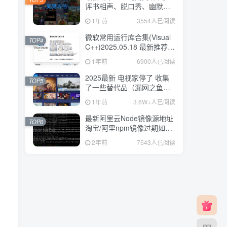
评书相声、脱口秀、幽默笑
话 已解锁会员 去广告版
1年前
3554人已阅读
微软常用运行库合集(Visual
TOP4
C++)2025.05.18 最新推荐版
本
1年前
6900人已阅读
2025最新 电视家停了 收集
TOP5
了一些替代品（漏网之鱼）
肉测好用 持续更新202505
1年前
3.6W+人已阅读
最新阿里云Node镜像源地址
TOP6
淘宝/阿里npm镜像过期如何
替换
2年前
7543人已阅读