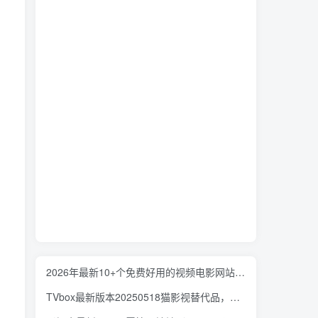
2026年最新10+个免费好用的视频电影网站-免VIP一网打尽，持续更新
TVbox最新版本20250518猫影视替代品，吊打各类盒子！同样纯净，持续更新