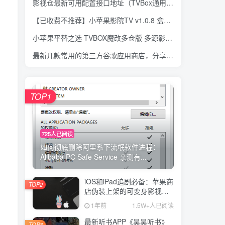
影视仓最新可用配置接口地址（TVBox通用）持续更新ing
【已收费不推荐】小苹果影院TV v1.0.8 盒子版 最新独家主力源 盒子点播软件
小苹果平替之选 TVBOX魔改多仓版 多源影视聚合APP-影视仓v5.0.20附大量资源接口
最新几款常用的第三方谷歌应用商店，分享给大家，再也不需要谷歌商店就可下载谷歌应用了
TOP1
725人已阅读
如何彻底删除阿里系下流氓软件进程：
Alibaba PC Safe Service 亲测有...
iOS和iPad追剧必备：苹果商
TOP2
店伪装上架的可变身影视
APP（持续更新）
1年前
1.5W+人已阅读
最新听书APP《昊昊听书》
TOP3