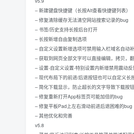
v5.9
– 新建键盘快捷键（长按Alt查看快捷键列表）
– 修复清除缓存无法清空网站搜索记录的bug
– 书签/历史支持长按后台打开
– 长按新增自由复制选项
– 自定义设置新增选项可禁用输入栏域名自动
– 获取到网页全部文字可以直接编辑，拷贝，
– 设置-自定义设置-特别设置内新增禁用震动
– 现代布局下的前进/后退按钮也可以自定义长
– 简化下载显示，防止超长的文字导致下载按
– 修复重新打开App标签页可能加倍的bug
– 修复平板Pad上左右滑动前进后退困难的bug
– 其他优化和完善
v5.8