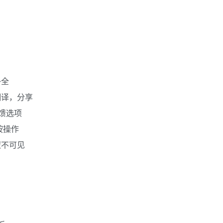
补全
翻译，分享
反馈选项
按操作
钮不可见