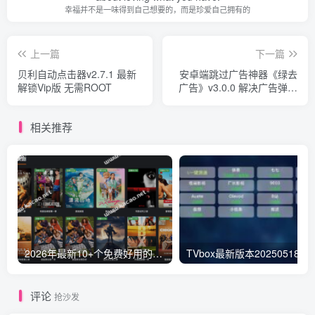
幸福并不是一味得到自己想要的，而是珍爱自己拥有的
上一篇
下一篇
贝利自动点击器v2.7.1 最新
安卓端跳过广告神器《绿去
解锁Vip版 无需ROOT
广告》v3.0.0 解决广告弹窗
会员版
相关推荐
2026年最新10+个免费好用的视频电影网站-免VIP一网打尽，持续更新
TVbox最新版本20250518猫影视替代
评论
抢沙发