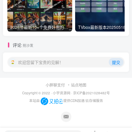
2026年最新10+个免费好用的视频电影网站-免VIP一网打尽，持续更新
TVbox最新版本20250518猫影视替代
评论
抢沙发
欢迎您留下宝贵的见解！
提交
小胖聊支付
站点地图
Copyright © 2022 ·
小宇资源网
·
京ICP备2021028482号
本站由
提供CDN加速/云存储服务
5