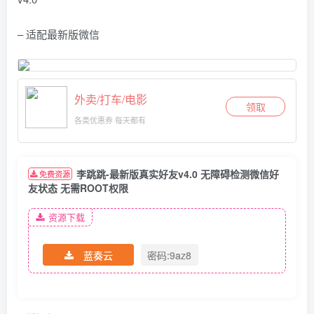
– 适配最新版微信
外卖/打车/电影
领取
各类优惠券 每天都有
李跳跳-最新版真实好友v4.0 无障碍检测微信好
免费资源
友状态 无需ROOT权限
资源下载
蓝奏云
密码:9az8