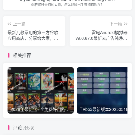
你若将过去抱的太紧，怎么能腾出手来拥抱现在？
上一篇
下一篇
最新几款常用的第三方谷歌
雷电Android模拟器
应用商店，分享给大家，再
v9.0.67.0最新去广告纯净PJ
也不需要谷歌商店就可下载
版
谷歌应用了
相关推荐
2026年最新10+个免费好用的视频电影网站-免VIP一网打尽，持续更新
TVbox最新版本20250518猫影视替代
评论
抢沙发