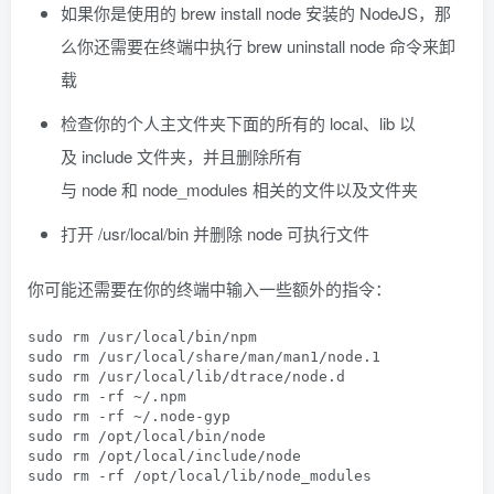
如果你是使用的
brew install node
安装的 NodeJS，那
么你还需要在终端中执行
brew uninstall node
命令来卸
载
检查你的个人主文件夹下面的所有的
local
、
lib
以
及
include
文件夹，并且删除所有
与
node
和
node_modules
相关的文件以及文件夹
打开
/usr/local/bin
并删除
node
可执行文件
你可能还需要在你的终端中输入一些额外的指令：
sudo rm 
/
usr
/
local
/
bin
/
npm

sudo rm 
/
usr
/
local
/
share
/
man
/
man1
/
node
.
1
sudo rm 
/
usr
/
local
/
lib
/
dtrace
/
node
.
d

sudo rm 
-
rf 
~/.
npm

sudo rm 
-
rf 
~/.
node
-
gyp

sudo rm 
/
opt
/
local
/
bin
/
node

sudo rm 
/
opt
/
local
/
include
/
node

sudo rm 
-
rf 
/
opt
/
local
/
lib
/
node_modules