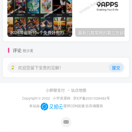
2026年最新10+个免费好用的视频电影网站-免VIP一网打尽，持续更新
最新
评论
抢沙发
欢迎您留下宝贵的见解！
提交
小胖聊支付
站点地图
Copyright © 2022 ·
小宇资源网
·
京ICP备2021028482号
本站由
提供CDN加速/云存储服务