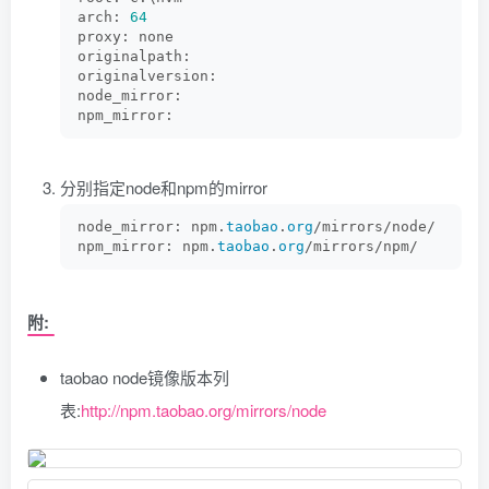
arch: 
64
proxy: none
originalpath:
originalversion:
node_mirror:
npm_mirror:
分别指定node和npm的mirror
node_mirror: npm.
taobao
.
org
/mirrors/node/
npm_mirror: npm.
taobao
.
org
/mirrors/npm/
附:
taobao node镜像版本列
表:
http://npm.taobao.org/mirrors/node