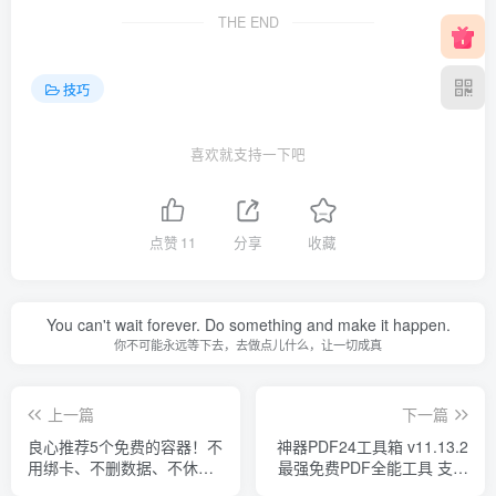
THE END
技巧
喜欢就支持一下吧
点赞
11
分享
收藏
You can't wait forever. Do something and make it happen.
你不可能永远等下去，去做点儿什么，让一切成真
上一篇
下一篇
良心推荐5个免费的容器！不
神器PDF24工具箱 v11.13.2
用绑卡、不删数据、不休
最强免费PDF全能工具 支持
眠！值得一用
离线和在线