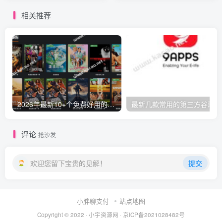
相关推荐
2026年最新10+个免费好用的视频电影网站-免VIP一网打尽，持续更新
最新
评论
抢沙发
欢迎您留下宝贵的见解！
提交
小胖聊支付
站点地图
Copyright © 2022 ·
小宇资源网
·
京ICP备2021028482号