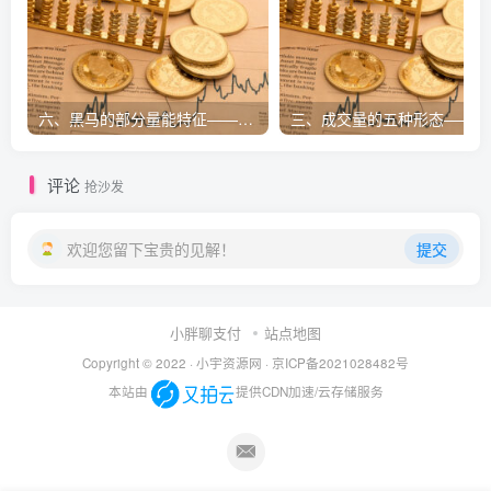
六、黑马的部分量能特征——投资之道
三
评论
抢沙发
欢迎您留下宝贵的见解！
提交
小胖聊支付
站点地图
Copyright © 2022 ·
小宇资源网
·
京ICP备2021028482号
本站由
提供CDN加速/云存储服务