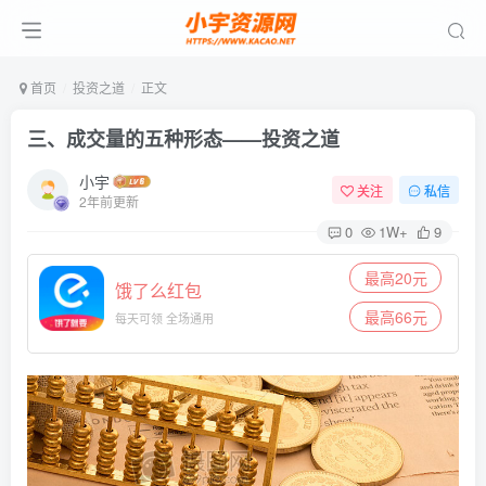
首页
投资之道
正文
三、成交量的五种形态——投资之道
小宇
关注
私信
2年前更新
0
1W+
9
最高20元
饿了么红包
最高66元
每天可领 全场通用