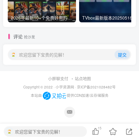
2026年最新10+个免费好用的视频电影网站-免VIP一网打尽，持续更新
TVbox最新版本20250518猫影视替代
评论
抢沙发
欢迎您留下宝贵的见解！
提交
小胖聊支付
站点地图
Copyright © 2022 ·
小宇资源网
·
京ICP备2021028482号
本站由
提供CDN加速/云存储服务
15
欢迎您留下宝贵的见解！