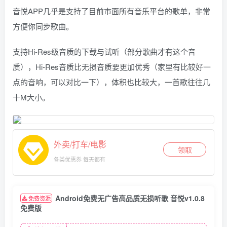
音悦APP几乎是支持了目前市面所有音乐平台的歌单，非常
方便你同步歌曲。
支持Hi-Res级音质的下载与试听（部分歌曲才有这个音
质），Hi-Res音质比无损音质要更加优秀（家里有比较好一
点的音响，可以对比一下），体积也比较大，一首歌往往几
十M大小。
外卖/打车/电影
领取
各类优惠券 每天都有
Android免费无广告高品质无损听歌 音悦v1.0.8
免费资源
免费版