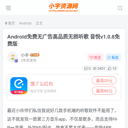
首页
Android
正文
Android免费无广告高品质无损听歌 音悦v1.0.8免
费版
小宇
关注
私信
2年前发布
0
3401
15
最高20元
饿了么红包
最高66元
每天可领 全场通用
最近小伙伴们私信我说好几款手机端的听歌软件不能用了，
这不就发现一款第三方音乐app，不仅是歌多，而且支持Hi-
Res音质，外加MV配合，简直不要太优秀——音悦APP