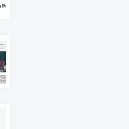
启动
又一神器《蜗牛云盘PC》 v1.4.0 第三方阿里云盘，还有TV 手机 平板 车机版本
2023最新真快乐某播投屏 v3.11.5 电脑投电视 吾爱置顶神器工具