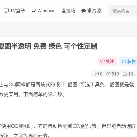
TV盒子
Windows
技巧
求资源
，截图半透明 免费 绿色 可个性定制
关注
私信
0
810
10
感，它与QQ同样都是两段式的设计–截图+可选工具条。截图就是截
更极致更实用。下面简单的说几项。
平时在使用QQ截图时，它的自动检测窗口功能很赞，但只能自动选取
选取按钮、文字等界面元素。