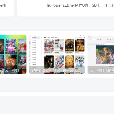
册专业
使用balenaEtcher制作U盘、SD卡、TF卡
【已跑路】TVBox壳又一神器《龙门影视》v2.6.0 安卓+电视盒子 内置源 兼容老旧机型
追剧神器ZY-Player 跨平台 支持直播电视 支持无广告追剧 支持Windows、Mac、Linux附源