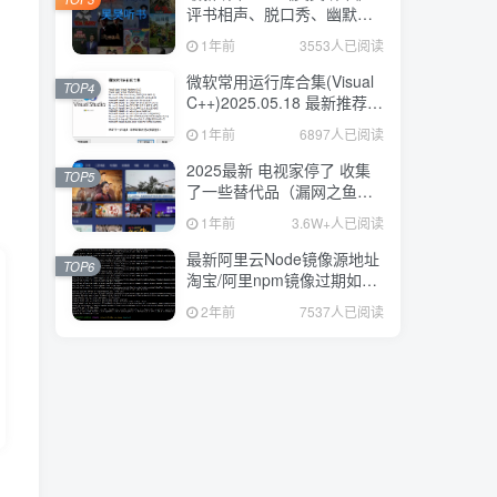
评书相声、脱口秀、幽默笑
话 已解锁会员 去广告版
1年前
3553人已阅读
微软常用运行库合集(Visual
TOP4
C++)2025.05.18 最新推荐版
本
1年前
6897人已阅读
2025最新 电视家停了 收集
TOP5
了一些替代品（漏网之鱼）
肉测好用 持续更新202505
1年前
3.6W+人已阅读
最新阿里云Node镜像源地址
TOP6
淘宝/阿里npm镜像过期如何
替换
2年前
7537人已阅读