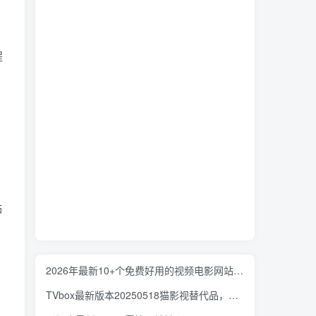
程
贴
2026年最新10+个免费好用的视频电影网站-免VIP一网打尽，持续更新
TVbox最新版本20250518猫影视替代品，吊打各类盒子！同样纯净，持续更新