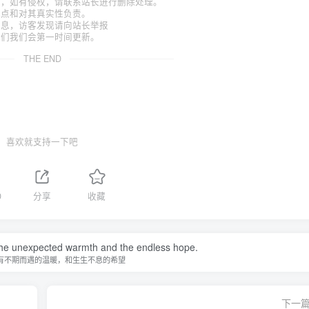
考，如有侵权，请联系站长进行删除处理。
观点和对其真实性负责。
信息，访客发现请向站长举报
我们我们会第一时间更新。
THE END
喜欢就支持一下吧
0
分享
收藏
e the unexpected warmth and the endless hope.
有不期而遇的温暖，和生生不息的希望
下一