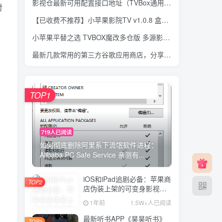
影视仓最新可用配置接口地址（TVBox通用）持续更新ing
对
【已收费不推荐】小苹果影院TV v1.0.8 盒子版 最新独家主力源 盒子点播软件
小苹果平替之选 TVBOX魔改多仓版 多源影视聚合APP-影视仓v5.0.20附大量资源接口
最新几款常用的第三方谷歌应用商店，分享给大家，再也不需要谷歌商店就可下载谷歌应用了
TOP1
719人已阅读
如何彻底删除阿里系下流氓软件进程：
Alibaba PC Safe Service 亲测有...
iOS和iPad追剧必备：苹果商
TOP2
店伪装上架的可变身影视
APP（持续更新）
1年前
1.5W+人已阅读
最新听书APP《昊昊听书》
TOP3