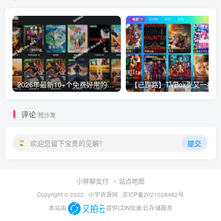
2026年最新10+个免费好用的视频电影网站-免VIP一网打尽，持续更新
【已跑
评论
抢沙发
欢迎您留下宝贵的见解！
提交
小胖聊支付
站点地图
Copyright © 2022 ·
小宇资源网
·
京ICP备2021028482号
本站由
提供CDN加速/云存储服务