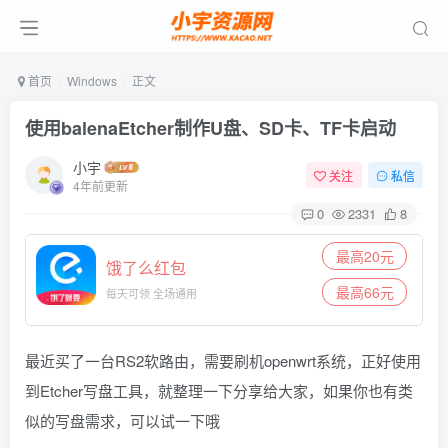
首页
Windows
正文
使用balenaEtcher制作U盘、SD卡、TF卡启动
小宇
关注
私信
4年前更新
0
2331
8
最高20元
饿了么红包
最高66元
每天可领 全场通用
最近买了一台RS2软路由，需要刷机openwrt系统，正好使用
到
Etcher写盘工具，就整理一下分享给大家，如果你也有类
似的写盘需求，可以试一下哦