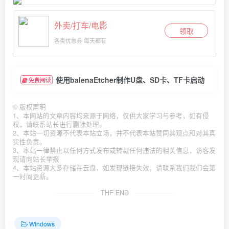
外卖/打车/电影
领取
各类优惠券 每天都有
使用balenaEtcher制作U盘、SD卡、TF卡启动
免费阅读
©
版权声明
1、本网站的文章内容均来源于网络，仅供大家学习与参考，如有侵
权，请联系站长进行删除处理。
2、本站一切资源不代表本站立场，并不代表本站赞同其观点和对其真
实性负责。
3、本站一律禁止以任何方式发布或转载任何违法的相关信息，访客发
现请向站长举报
4、本站资源大多存储在云盘，如发现链接失效，请联系我们我们会第
一时间更新。
THE END
Windows