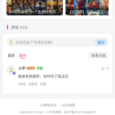
2026年最新10+个免费好用的视频电影网站-免VIP一网打尽，持续更新
【已跑
评论
共2条
欢迎您留下宝贵的见解！
提交
查看全部
最新
最热
小宇
0
作者
谢谢老铁推荐，有时间了我试试
3年前
@
匿名
回复
小胖聊支付
站点地图
Copyright © 2022 ·
小宇资源网
·
京ICP备2021028482号