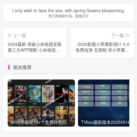
I only wish to face the sea, with spring flowers blossoming.
我只愿面朝大海，春暖花开
上一篇
下一篇
2024最新 突破小米电视安装
2025新版小苹果影视v1.5.8
第三方APP限制 小米电视助
免费纯净 无限制 非小苹果影
手 v2.7.6 一键搞定
视tv官网版本
相关推荐
2026年最新10+个免费好用的视频电影网站-免VIP一网打尽，持续更新
TVbox最新版本20250518猫影视替代